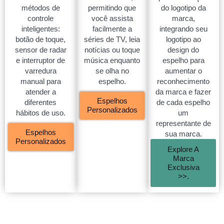
métodos de
permitindo que
do logotipo da
controle
você assista
marca,
inteligentes:
facilmente a
integrando seu
botão de toque,
séries de TV, leia
logotipo ao
sensor de radar
notícias ou toque
design do
e interruptor de
música enquanto
espelho para
varredura
se olha no
aumentar o
manual para
espelho.
reconhecimento
atender a
da marca e fazer
Espelhos
diferentes
de cada espelho
Personalizados
hábitos de uso.
um
representante de
Espelhos
sua marca.
Personalizados
Explore A
Marca
Exclusiva
>>.