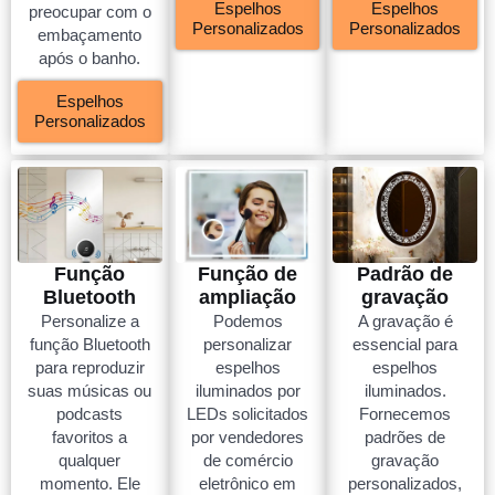
Espelhos
Espelhos
preocupar com o
Personalizados
Personalizados
embaçamento
após o banho.
Espelhos
Personalizados
Função
Função de
Padrão de
Bluetooth
ampliação
gravação
Personalize a
Podemos
A gravação é
função Bluetooth
personalizar
essencial para
para reproduzir
espelhos
espelhos
suas músicas ou
iluminados por
iluminados.
podcasts
LEDs solicitados
Fornecemos
favoritos a
por vendedores
padrões de
qualquer
de comércio
gravação
momento. Ele
eletrônico em
personalizados,