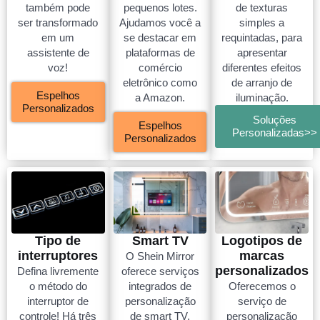
também pode
pequenos lotes.
de texturas
ser transformado
Ajudamos você a
simples a
em um
se destacar em
requintadas, para
assistente de
plataformas de
apresentar
voz!
comércio
diferentes efeitos
eletrônico como
de arranjo de
Espelhos
a Amazon.
iluminação.
Personalizados
Soluções
Espelhos
Personalizadas>>
Personalizados
Tipo de
Smart TV
Logotipos de
interruptores
marcas
O Shein Mirror
personalizados
Defina livremente
oferece serviços
o método do
integrados de
Oferecemos o
interruptor de
personalização
serviço de
controle! Há três
de smart TV,
personalização