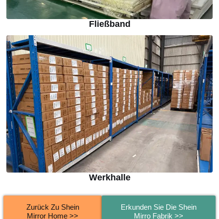
Fließband
Werkhalle
Zurück Zu Shein
Erkunden Sie Die Shein
Mirror Home >>
Mirro Fabrik >>