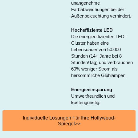
unangenehme
Farbabweichungen bei der
Außenbeleuchtung verhindert.
Hocheffiziente LED
Die energieeffizienten LED-
Cluster haben eine
Lebensdauer von 50.000
Stunden (14+ Jahre bei 8
Stunden/Tag) und verbrauchen
60% weniger Strom als
herkömmliche Glühlampen.
Energieeinsparung
Umweltfreundlich und
kostengünstig.
Individuelle Lösungen Für Ihre Hollywood-
Spiegel>>