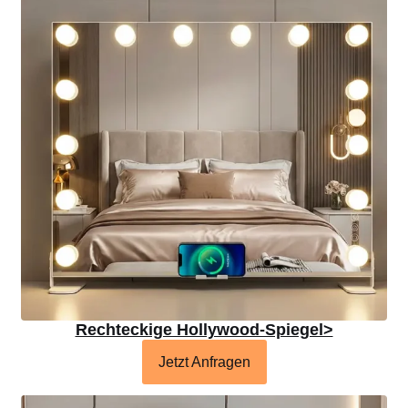
Rechteckige Hollywood-Spiegel>
Jetzt Anfragen