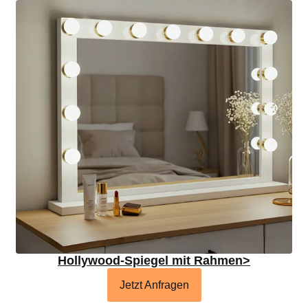
Hollywood-Spiegel mit Rahmen>
Jetzt Anfragen