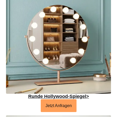
Runde Hollywood-Spiegel>
Jetzt Anfragen