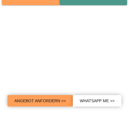
Kontaktieren Sie die Shein
Mirror-Experten noch heute!
Wir bieten hochwertige LED Hollywood-Spiegel für Kunden auf der
ganzen Welt. Mit über 1000+ Kunden Wahl, lassen Sie Shein
Mirror Ihnen helfen, erfolgreich zu sein.
ANGEBOT ANFORDERN >>
WHATSAPP ME >>