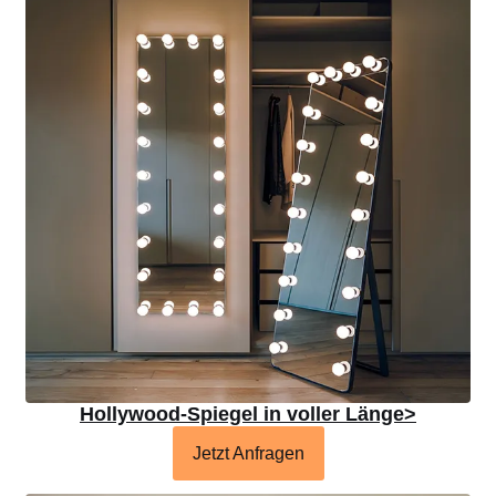
Hollywood-Spiegel in voller Länge>
Jetzt Anfragen