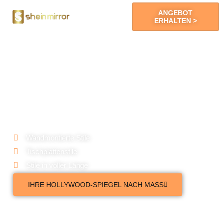
ANGEBOT
ERHALTEN >
LED-Spiegel
Sie Erhalten
Hollywood-Spiegel Hersteller &
Lieferant
Ein führender Hersteller und Lieferant von Hollywood-
Spiegeln. Wir kreieren Make-up- und Garderobenspiegel in
Profiqualität
Wandmontierte Stile
Tischplattenstile
Stile in voller Länge
IHRE HOLLYWOOD-SPIEGEL NACH MASS