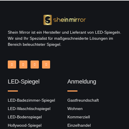
Shein Mirror ist ein Hersteller und Lieferant von LED-Spiegeln.
Wir sind Ihr Spezialist für maßgeschneiderte Lösungen im
Bereich beleuchteter Spiegel.
LED-Spiegel
Anmeldung
LED-Badezimmer-Spiegel
Gastfreundschaft
LED-Waschtischspiegel
Wohnen
LED-Bodenspiegel
Kommerziell
Hollywood-Spiegel
Einzelhandel