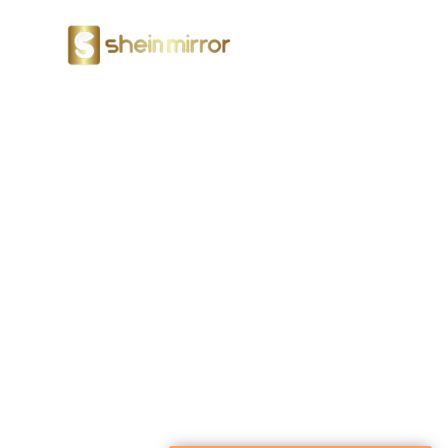
LED-Spiegel
Unsere Kund
Beste
Shein Mirror hilft seinen Kunden dur
reduzieren und den Nettogewinn zu st
Die von Shein Mirror hergestellten L
Qualitätskontrolle von den Rohstoffen
dass jeder Spiegel den Test bestehen