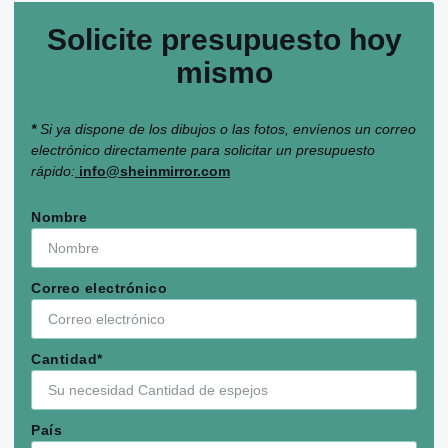
Solicite presupuesto hoy
mismo
*
Si ya dispone de los dibujos o las fotos, envíenos un correo
electrónico directamente para solicitar un presupuesto
rápido:
info@sheinmirror.com
Nombre
Correo electrónico
Cantidad*
País