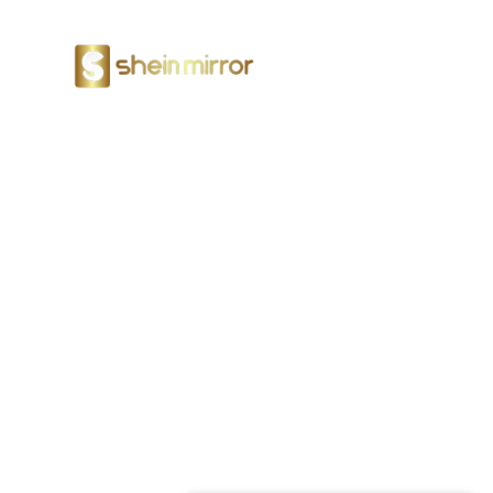
Miroirs LED
Industrie Du
Électronique
Shein Mirror se concentre sur la pro
performance, aidant les vendeurs de
dominer le marché hautement compéti