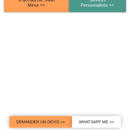
Mirror >>
Personnalisés >>
Vous voulez devenir la prochaine
référence de l'industrie des
miroirs à diodes
électroluminescentes ?
Nous fournissons des miroirs LED de haute qualité à des clients
du monde entier. Avec plus de 1000+ choix de clients, laissez
Shein Mirror vous aider à réussir.
DEMANDER UN DEVIS >>
WHATSAPP ME >>