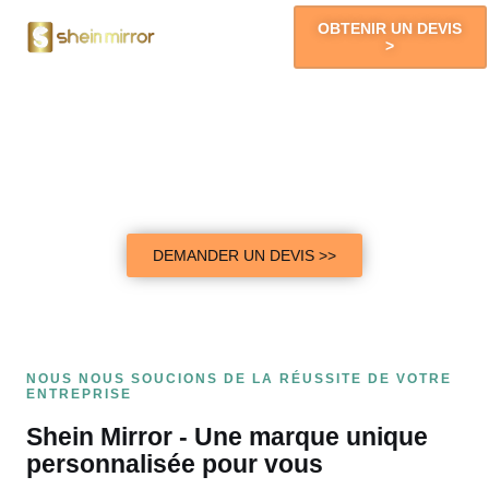
OBTENIR UN DEVIS
>
Vous Obtiendrez
A Propos De
Ventes De Marques Exclusives
Personnalisez un miroir de marque unique pour vous et
offrez-vous une expérience de vente exclusive !
DEMANDER UN DEVIS >>
NOUS NOUS SOUCIONS DE LA RÉUSSITE DE VOTRE
ENTREPRISE
Shein Mirror - Une marque unique
personnalisée pour vous