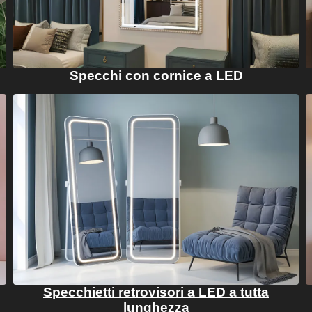
Specchi con cornice a LED
Specchietti retrovisori a LED a tutta
lunghezza