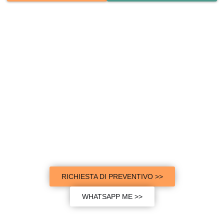
Volete diventare il prossimo punto
di riferimento del settore degli
specchi a led di successo?
Forniamo specchi LED di alta qualità ai clienti di tutto il mondo.
Con una scelta di oltre 1000 clienti, lasciate che Shein Mirror vi
aiuti ad avere successo.
RICHIESTA DI PREVENTIVO >>
WHATSAPP ME >>