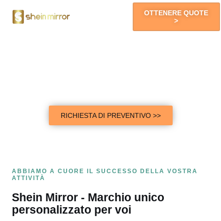
OTTENERE QUOTE
>
Specchi A LED
Vendite Di Marchi Esclusivi
Personalizziamo per voi uno specchio di marca unico e vi
offriamo un'esperienza di vendita esclusiva!
RICHIESTA DI PREVENTIVO >>
ABBIAMO A CUORE IL SUCCESSO DELLA VOSTRA
ATTIVITÀ
Shein Mirror - Marchio unico
personalizzato per voi