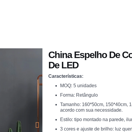
Aplicativo
Você Receberá
Sobre
Blogs
China Espelho De Co
De LED
Características:
MOQ: 5 unidades
Forma: Retângulo
Tamanho: 160*50cm, 150*40cm, 1
acordo com sua necessidade.
Estilo: tipo montado na parede, il
3 cores e ajuste de brilho: luz quen