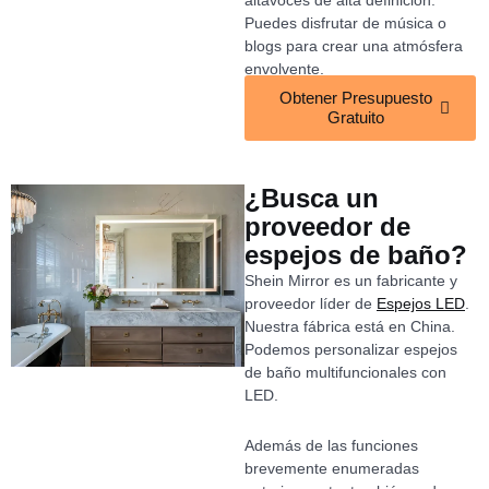
altavoces de alta definición.
Puedes disfrutar de música o
blogs para crear una atmósfera
envolvente.
Obtener Presupuesto
Gratuito
¿Busca un
proveedor de
espejos de baño?
Shein Mirror es un fabricante y
proveedor líder de
Espejos LED
.
Nuestra fábrica está en China.
Podemos personalizar espejos
de baño multifuncionales con
LED.
Además de las funciones
brevemente enumeradas