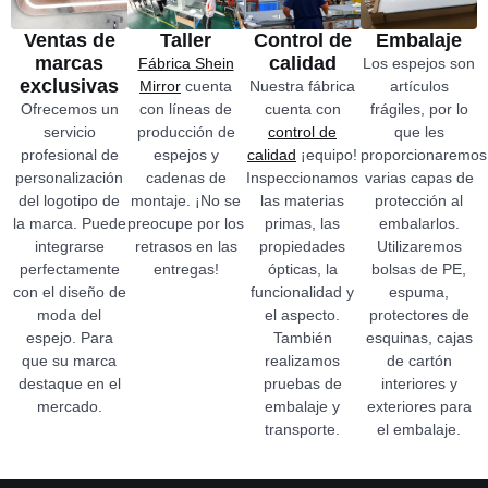
Ventas de
Taller
Control de
Embalaje
marcas
calidad
Fábrica Shein
Los espejos son
exclusivas
Mirror
cuenta
Nuestra fábrica
artículos
Ofrecemos un
con líneas de
cuenta con
frágiles, por lo
servicio
producción de
control de
que les
profesional de
espejos y
calidad
¡equipo!
proporcionaremos
personalización
cadenas de
Inspeccionamos
varias capas de
del logotipo de
montaje. ¡No se
las materias
protección al
la marca. Puede
preocupe por los
primas, las
embalarlos.
integrarse
retrasos en las
propiedades
Utilizaremos
perfectamente
entregas!
ópticas, la
bolsas de PE,
con el diseño de
funcionalidad y
espuma,
moda del
el aspecto.
protectores de
espejo. Para
También
esquinas, cajas
que su marca
realizamos
de cartón
destaque en el
pruebas de
interiores y
mercado.
embalaje y
exteriores para
transporte.
el embalaje.