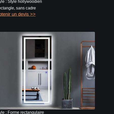
yle : Style hollywoodien
ctangle, sans cadre
tenir un devis >>
yle : Forme rectangulaire