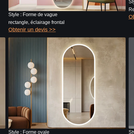
St
Re
Style : Forme de vague
Ob
rectangle, éclairage frontal
Obtenir un devis >>
Style : Forme ovale
St