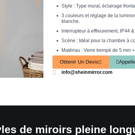
Style : Type mural, éclairage fronta
3 couleurs et réglage de la luminos
blanche.
Interrupteur à effleurement, IP44 
Scène : Idéal pour la chambre à cou
Matériau : Verre trempé de 5 mm + 
Obtenir Un Devis
Appell
info@sheinmirror.com
yles de miroirs pleine lon