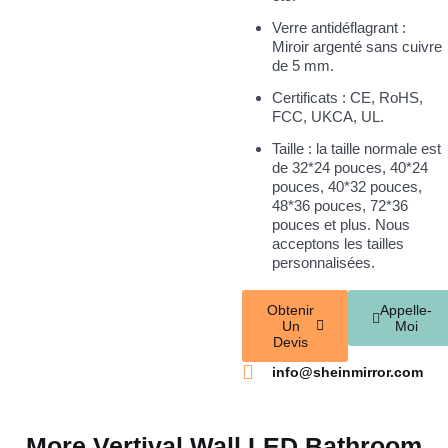
Verre antidéflagrant :
Miroir argenté sans cuivre
de 5 mm.
Certificats : CE, RoHS,
FCC, UKCA, UL.
Taille : la taille normale est
de 32*24 pouces, 40*24
pouces, 40*32 pouces,
48*36 pouces, 72*36
pouces et plus. Nous
acceptons les tailles
personnalisées.
Obtenir
Appelle-
Un
Moi
Devis
info@sheinmirror.com
More Vertival Wall LED Bathroom