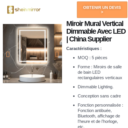
OBTENIR UN DEVIS
>
Vous Obtiendrez
A Propos De
Miroir Mural Vertical
Dimmable Avec LED
| China Supplier
Caractéristiques :
MOQ : 5 pièces
Forme : Miroirs de salle
de bain LED
rectangulaires verticaux
Dimmable Lighting.
Conception sans cadre
Fonction personnalisée :
Fonction antibuée,
Bluetooth, affichage de
l'heure et de l'horloge,
etc.