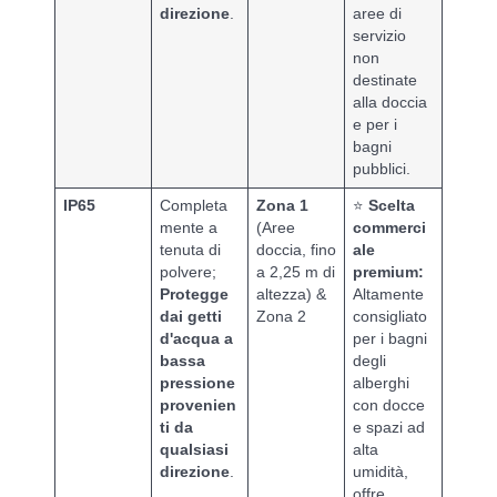
direzione
.
aree di
servizio
non
destinate
alla doccia
e per i
bagni
pubblici.
IP65
Completa
Zona 1
⭐
Scelta
mente a
(Aree
commerci
tenuta di
doccia, fino
ale
polvere;
a 2,25 m di
premium:
Protegge
altezza) &
Altamente
dai getti
Zona 2
consigliato
d'acqua a
per i bagni
bassa
degli
pressione
alberghi
provenien
con docce
ti da
e spazi ad
qualsiasi
alta
direzione
.
umidità,
offre