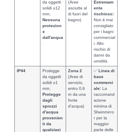
da oggetti
(Aree
Estremam
solidi ≥12
asciutte al
ente
mm;
di fuori del
rischioso:
Nessuna
bagno)
Non è mai
protezion
consigliato
e
per i bagni
dall'acqua
commercial
.
i. Alto
rischio di
danni da
umidità.
IP44
Protegge
Zona 2
✅
Linea di
da oggetti
(Aree di
base
solidi ≥1
servizio,
commerci
mm;
entro 0,6
ale:
La
Protegge
m da una
raccomand
dagli
fonte
azione
spruzzi
d'acqua)
minima di
d'acqua
Sheinmirro
provenien
r per la
ti da
maggior
qualsiasi
parte delle