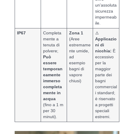
un'assoluta
sicurezza
impermeab
ile.
IP67
Completa
Zona 1
⚠️
mente a
(Aree
Applicazio
tenuta di
estremame
ni di
polvere;
nte umide,
nicchia:
È
Può
ad
eccessivo
essere
esempio
per la
temporan
bagni di
maggior
eamente
vapore
parte dei
immerso
chiusi)
bagni
completa
commercial
mente in
i standard;
acqua
è riservato
(fino a 1 m
a progetti
per 30
speciali
minuti).
estremi.