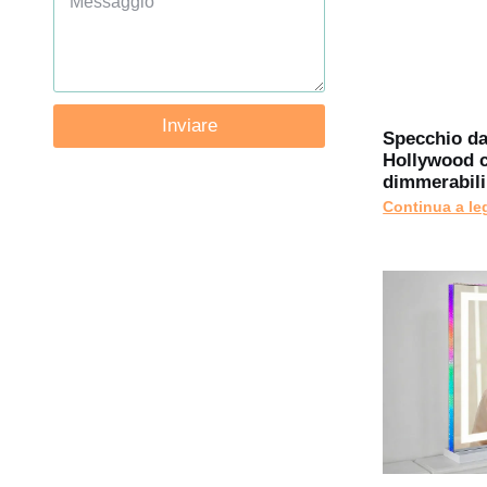
Inviare
Specchio da
Hollywood 
dimmerabili
Continua a le