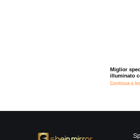
Miglior spe
illuminato 
Continua a le
Sp