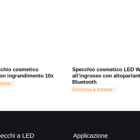
cchio cosmetico
Specchio cosmetico LED 
con ingrandimento 10x
all'ingrosso con altoparlan
Bluetooth
ggere "
Continua a leggere "
ecchi a LED
Applicazione