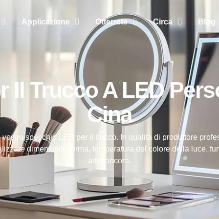
Applicazione
Otterrete
Circa
Blog
 Il Trucco A LED Perso
Cina
 vostro specchio LED per il trucco. In qualità di produttore profe
zzare dimensioni, forma, temperatura del colore della luce, funz
altro ancora.