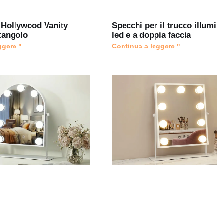
o Hollywood Vanity
Specchi per il trucco illumi
ttangolo
led e a doppia faccia
ggere "
Continua a leggere "