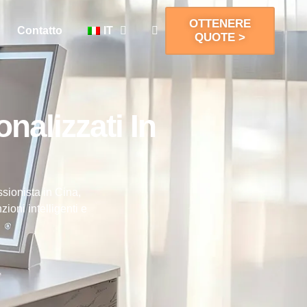
OTTENERE
Contatto
IT
QUOTE >
nalizzati In
ssionista in Cina,
ioni intelligenti e