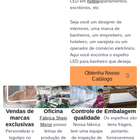
LED em
hotéis
apartamentos,
escritórios, etc.
Seja você um designer de
interiores, uma marca de
banheiros, um empreiteiro, um
hoteleiro, um varejista ou um
operador de comércio eletrônico.
Aqui você encontra o espelho
LED para banheiro que deseja.
Obtenha Nosso
Catálogo
Vendas de
Oficina
Controle de
Embalagem
marcas
qualidade
Fábrica Shein
Os espelhos são
exclusivas
Mirror
possui
Nossa fábrica
itens frágeis,
Personalizar o
linhas de
tem uma equipe
portanto,
logotipo no
produção de
de inspeção de
forneceremos