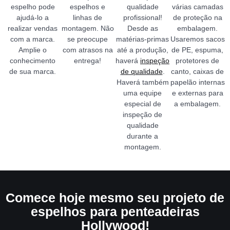
espelho pode
espelhos e
qualidade
várias camadas
ajudá-lo a
linhas de
profissional!
de proteção na
realizar vendas
montagem. Não
Desde as
embalagem.
com a marca.
se preocupe
matérias-primas
Usaremos sacos
Amplie o
com atrasos na
até a produção,
de PE, espuma,
conhecimento
entrega!
haverá
inspeção
protetores de
de sua marca.
de qualidade
.
canto, caixas de
Haverá também
papelão internas
uma equipe
e externas para
especial de
a embalagem.
inspeção de
qualidade
durante a
montagem.
Comece hoje mesmo seu projeto de
espelhos para penteadeiras
Hollywood!