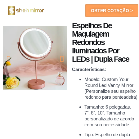
OBTER COTAÇÃO >
Espelhos De LED
Você Receberá
Espelhos De
Maquiagem
Redondos
Iluminados Por
LEDs | Dupla Face
Características:
Modelo: Custom Your
Round Led Vanity Mirror
(Personalize seu espelho
redondo para penteadeira)
Tamanho: 6 polegadas,
7″, 8″, 10″. Tamanho
personalizado de acordo
com sua necessidade.
Tipo: Espelho de dupla