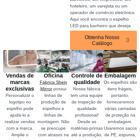
hoteleiro, um varejista ou um
operador de comércio eletrônico.
Aqui você encontra o espelho
LED para banheiro que deseja.
Obtenha Nosso
Catálogo
Vendas de
Oficina
Controle de
Embalagem
marcas
qualidade
Fábrica Shein
Os espelhos são
exclusivas
Mirror
possui
Nossa fábrica
itens frágeis,
Personalizar o
linhas de
tem uma equipe
portanto,
logotipo no
produção de
de inspeção de
forneceremos
espelho pode
espelhos e
qualidade
várias camadas
ajudá-lo a
linhas de
profissional!
de proteção na
realizar vendas
montagem. Não
Desde as
embalagem.
com a marca.
se preocupe
matérias-primas
Usaremos sacos
Amplie o
com atrasos na
até a produção,
de PE, espuma,