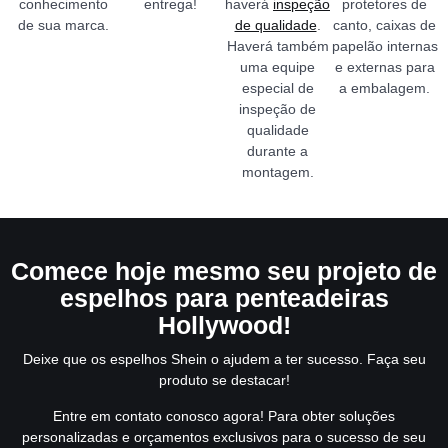
conhecimento
entrega!
haverá
inspeção
protetores de
de sua marca.
de qualidade
.
canto, caixas de
Haverá também
papelão internas
uma equipe
e externas para
especial de
a embalagem.
inspeção de
qualidade
durante a
montagem.
Comece hoje mesmo seu projeto de
espelhos para penteadeiras
Hollywood!
Deixe que os espelhos Shein o ajudem a ter sucesso. Faça seu
produto se destacar!
Entre em contato conosco agora! Para obter soluções
personalizadas e orçamentos exclusivos para o sucesso de seu