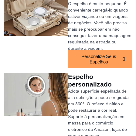
O espelho é muito pequeno. É
conveniente carregá-lo quando
estiver viajando ou em viagens
de negócios. Você não precisa
mais se preocupar em não
conseguir fazer uma maquiagem
requintada na estrada ou
durante a viagem.
Personalize Seus
Espelhos
Espelho
personalizado
Adota superfície espelhada de
alta definição e pode ser girada
em 360°. O reflexo é nítido e
pode restaurar a cor real.
Suporte à personalização em
massa para o comércio
eletrônico da Amazon, lojas de
varejo e marcas.