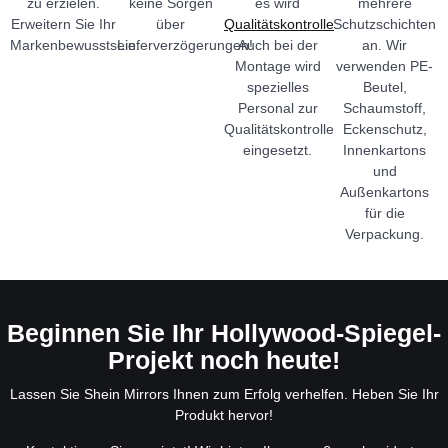
zu erzielen.
keine Sorgen
es wird
mehrere
Erweitern Sie Ihr
über
Qualitätskontrolle
Schutzschichten
.
Markenbewusstsein.
Lieferverzögerungen!
Auch bei der
an. Wir
Montage wird
verwenden PE-
spezielles
Beutel,
Personal zur
Schaumstoff,
Qualitätskontrolle
Eckenschutz,
eingesetzt.
Innenkartons
und
Außenkartons
für die
Verpackung.
Beginnen Sie Ihr Hollywood-Spiegel-
Projekt noch heute!
Lassen Sie Shein Mirrors Ihnen zum Erfolg verhelfen. Heben Sie Ihr
Produkt hervor!