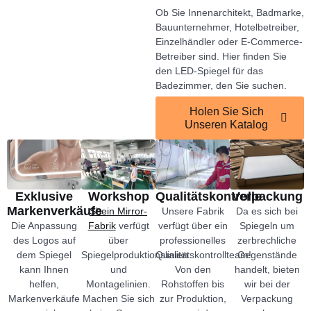
Ob Sie Innenarchitekt, Badmarke,
Bauunternehmer, Hotelbetreiber,
Einzelhändler oder E-Commerce-
Betreiber sind. Hier finden Sie
den LED-Spiegel für das
Badezimmer, den Sie suchen.
Holen Sie Sich
Unseren Katalog
Exklusive
Workshop
Qualitätskontrolle
Verpackung
Markenverkäufe
Shein Mirror-
Unsere Fabrik
Da es sich bei
Die Anpassung
Fabrik
verfügt
verfügt über ein
Spiegeln um
des Logos auf
über
professionelles
zerbrechliche
dem Spiegel
Spiegelproduktionslinien
Qualitätskontrollteam!
Gegenstände
kann Ihnen
und
Von den
handelt, bieten
helfen,
Montagelinien.
Rohstoffen bis
wir bei der
Markenverkäufe
Machen Sie sich
zur Produktion,
Verpackung