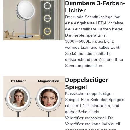
Dimmbare 3-Farben-
Lichter
Der runde Schminkspiegel hat
eine eingebaute LED-Lichtleiste,
die 3 einstellbare Farben bietet.
Die Farbtemperatur ist
3000k~6000k, kaltes Licht,
warmes Licht und kaltes Licht.
Sie können die Lichtfarbe
entsprechend der Zeit und Ihrer
Stimmung einstellen.
Doppelseitiger
Spiegel
Klassischer doppelseitiger
Spiegel. Eine Seite des Spiegels
ist eine 1:1-Restauration, und
aother Seite ist ein
Vergrößerungsspiegel. Die
Vergrößerung kann individuell