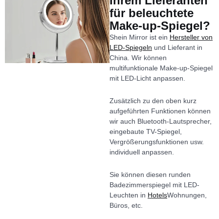
Ihrem Lieferanten
für beleuchtete
Make-up-Spiegel?
Shein Mirror ist ein
Hersteller von
LED-Spiegeln
und Lieferant in
China. Wir können
multifunktionale Make-up-Spiegel
mit LED-Licht anpassen.
Zusätzlich zu den oben kurz
aufgeführten Funktionen können
wir auch Bluetooth-Lautsprecher,
eingebaute TV-Spiegel,
Vergrößerungsfunktionen usw.
individuell anpassen.
Sie können diesen runden
Badezimmerspiegel mit LED-
Leuchten in
Hotels
Wohnungen,
Büros, etc.