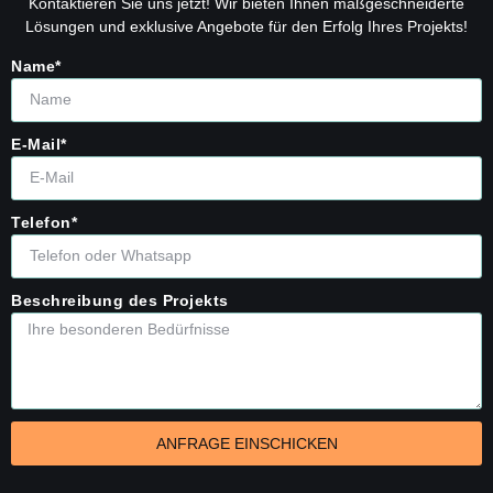
Kontaktieren Sie uns jetzt! Wir bieten Ihnen maßgeschneiderte
Lösungen und exklusive Angebote für den Erfolg Ihres Projekts!
Name*
E-Mail*
Telefon*
Beschreibung des Projekts
ANFRAGE EINSCHICKEN