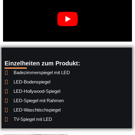
Einzelheiten zum Produkt:
Badezimmerspiegel mit LED
LED-Bodenspiegel
LED-Hollywood-Spiegel
LED-Spiegel mit Rahmen
LED-Waschtischspiegel
TV-Spiegel mit LED