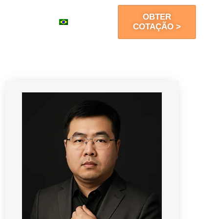
OBTER
Contato
PT
COTAÇÃO >