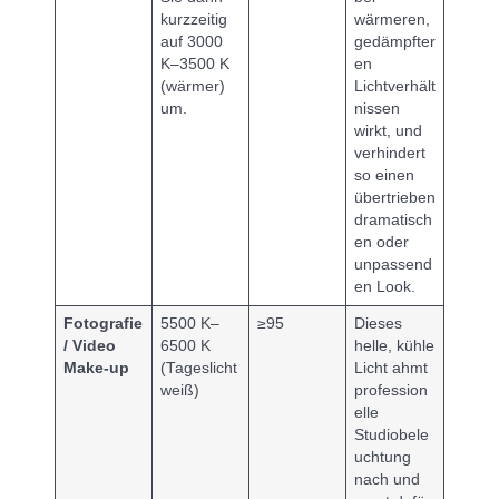
kurzzeitig
wärmeren,
auf 3000
gedämpfter
K–3500 K
en
(wärmer)
Lichtverhält
um.
nissen
wirkt, und
verhindert
so einen
übertrieben
dramatisch
en oder
unpassend
en Look.
Fotografie
5500 K–
≥95
Dieses
/ Video
6500 K
helle, kühle
Make-up
(Tageslicht
Licht ahmt
weiß)
profession
elle
Studiobele
uchtung
nach und