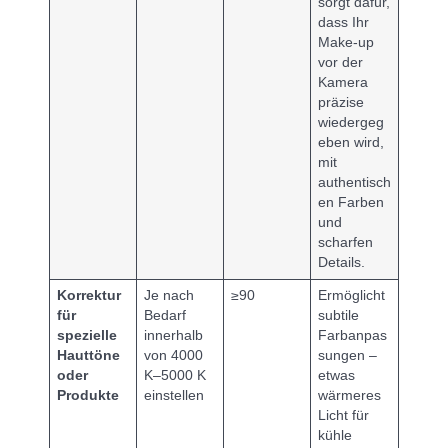
sorgt dafür,
dass Ihr
Make-up
vor der
Kamera
präzise
wiedergeg
eben wird,
mit
authentisch
en Farben
und
scharfen
Details.
Korrektur
Je nach
≥90
Ermöglicht
für
Bedarf
subtile
spezielle
innerhalb
Farbanpas
Hauttöne
von 4000
sungen –
oder
K–5000 K
etwas
Produkte
einstellen
wärmeres
Licht für
kühle