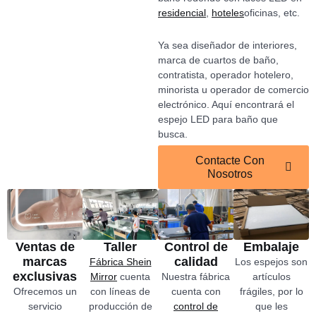
residencial
,
hoteles
oficinas, etc.
Ya sea diseñador de interiores,
marca de cuartos de baño,
contratista, operador hotelero,
minorista u operador de comercio
electrónico. Aquí encontrará el
espejo LED para baño que
busca.
Contacte Con
Nosotros
Ventas de
Taller
Control de
Embalaje
marcas
calidad
Fábrica Shein
Los espejos son
exclusivas
Mirror
cuenta
Nuestra fábrica
artículos
Ofrecemos un
con líneas de
cuenta con
frágiles, por lo
servicio
producción de
control de
que les