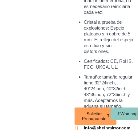
función de memoria; no
es necesario reiniciarla
cada vez.
Cristal a prueba de
explosiones: Espejo
plateado sin cobre de 5
mm. El reflejo del espejo
es nítido y sin
distorsiones.
Certificados: CE, RoHS,
FCC, UKCA, UL.
Tamaño: tamaño regular
tiene 32*24inch, ,
40*24inch, 40*32inch,
48*36inch, 72*36inch y
más. Aceptamos la
aduana su tamaño.
Solicitar
Whatsap
Presupuesto
info@sheinmirror.com