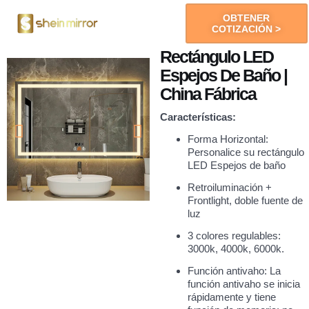
OBTENER
COTIZACIÓN >
Espejos LED
Rectángulo LED
Espejos De Baño |
China Fábrica
Características:
Forma Horizontal:
Personalice su rectángulo
LED Espejos de baño
Retroiluminación +
Frontlight, doble fuente de
luz
3 colores regulables:
3000k, 4000k, 6000k.
Función antivaho: La
función antivaho se inicia
rápidamente y tiene