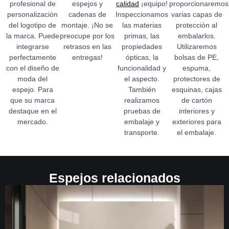
profesional de
espejos y
calidad
¡equipo!
proporcionaremos
personalización
cadenas de
Inspeccionamos
varias capas de
del logotipo de
montaje. ¡No se
las materias
protección al
la marca. Puede
preocupe por los
primas, las
embalarlos.
integrarse
retrasos en las
propiedades
Utilizaremos
perfectamente
entregas!
ópticas, la
bolsas de PE,
con el diseño de
funcionalidad y
espuma,
moda del
el aspecto.
protectores de
espejo. Para
También
esquinas, cajas
que su marca
realizamos
de cartón
destaque en el
pruebas de
interiores y
mercado.
embalaje y
exteriores para
transporte.
el embalaje.
Espejos relacionados