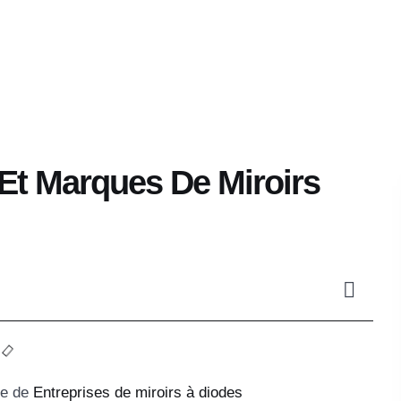
Application
Vous Obtiendrez
A Propos De
Et Marques De Miroirs
re de
Entreprises de miroirs à diodes